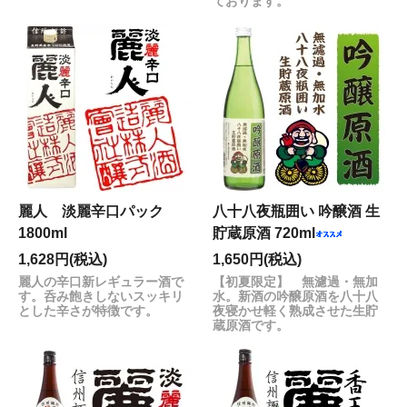
ております。
麗人 淡麗辛口パック
八十八夜瓶囲い 吟醸酒 生
1800ml
貯蔵原酒 720ml
1,628円(税込)
1,650円(税込)
麗人の辛口新レギュラー酒で
【初夏限定】 無濾過・無加
す。呑み飽きしないスッキリ
水。新酒の吟醸原酒を八十八
とした辛さが特徴です。
夜寝かせ軽く熟成させた生貯
蔵原酒です。