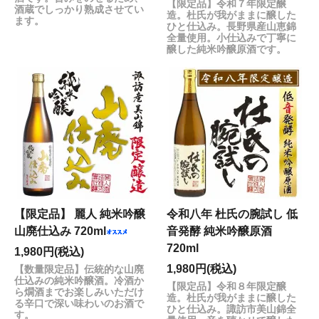
【限定品】令和７年限定醸
酒蔵でしっかり熟成させてい
造。杜氏が我がままに醸した
ます。
ひと仕込み。長野県産山恵錦
全量使用。小仕込みで丁寧に
醸した純米吟醸原酒です。
【限定品】 麗人 純米吟醸
令和八年 杜氏の腕試し 低
山廃仕込み 720ml
音発酵 純米吟醸原酒
720ml
1,980円(税込)
1,980円(税込)
【数量限定品】伝統的な山廃
仕込みの純米吟醸酒。冷酒か
【限定品】令和８年限定醸
ら燗酒までお楽しみいただけ
造。杜氏が我がままに醸した
る辛口で深い味わいのお酒で
ひと仕込み。諏訪市美山錦全
す。