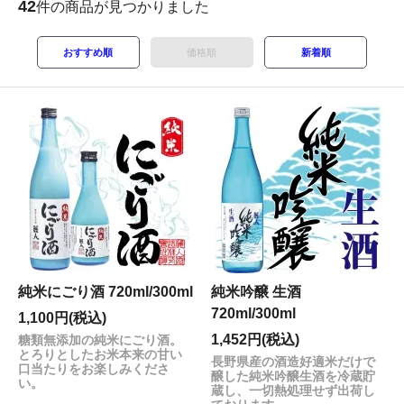
42
件の商品が見つかりました
おすすめ順
価格順
新着順
純米にごり酒 720ml/300ml
純米吟醸 生酒
720ml/300ml
1,100円(税込)
1,452円(税込)
糖類無添加の純米にごり酒。
とろりとしたお米本来の甘い
長野県産の酒造好適米だけで
口当たりをお楽しみくださ
醸した純米吟醸生酒を冷蔵貯
い。
蔵し、一切熱処理せず出荷し