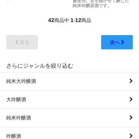
量使用。音を聴かせて醸した
純米吟醸原酒です。
42
1
12
商品中
-
商品
戻る
次へ
さらにジャンルを絞り込む
純米大吟醸酒
大吟醸酒
純米吟醸酒
吟醸酒