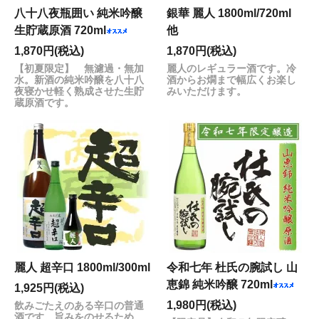
八十八夜瓶囲い 純米吟醸
銀華 麗人 1800ml/720ml
生貯蔵原酒 720ml
他
1,870円(税込)
1,870円(税込)
【初夏限定】 無濾過・無加
麗人のレギュラー酒です。冷
水。新酒の純米吟醸を八十八
酒からお燗まで幅広くお楽し
夜寝かせ軽く熟成させた生貯
みいただけます。
蔵原酒です。
麗人 超辛口 1800ml/300ml
令和七年 杜氏の腕試し 山
恵錦 純米吟醸 720ml
1,925円(税込)
1,980円(税込)
飲みごたえのある辛口の普通
酒です。旨みをのせるため、