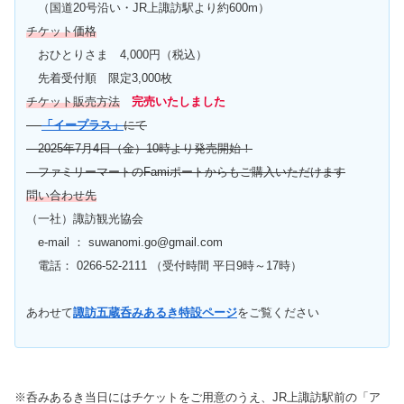
（国道20号沿い・JR上諏訪駅より約600m）
チケット価格
おひとりさま 4,000円（税込）
先着受付順 限定3,000枚
チケット販売方法
完売いたしました
「イープラス」
にて
2025年7月4日（金）10時より発売開始！
ファミリーマートのFamiポートからもご購入いただけます
問い合わせ先
（一社）諏訪観光協会
e-mail ： suwanomi.go@gmail.com
電話： 0266-52-2111 （受付時間 平日9時～17時）
あわせて
諏訪五蔵呑みあるき特設ページ
をご覧ください
※呑みあるき当日にはチケットをご用意のうえ、JR上諏訪駅前の「ア