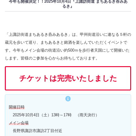
今年も開催決定！！2025年10月4日『上諏訪街道 まちあるき吞みあ
るき』
「上諏訪街道まちあるき呑みあるき」は、甲州街道沿いに連なる５軒の
蔵元を歩いて巡り、まちあるきと銘酒を楽しんでいただくイベントで
す。今年もメイン会場の街道沿い約500ｍを歩行者天国にして開催いた
します。皆様のご参加を心からお待ちしております。
チケット
は
完売いたしました
開催日時
2025年10月4日（土）13時～17時 （雨天決行）
メイン会場
長野県諏訪市諏訪2丁目付近