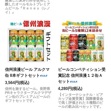
厳選した麦芽のみを使用して
醸したオールモルトプレミア
ムビール『Ｒｅｎｅｕ（レノ
イ）』
信州浪漫ビール アルクマ
ビールコンペティション受
缶 8本ギフトセット
賞記念 信州浪漫１２缶Ａ
セット
3,564円(税込)
4,280円(税込)
信州を旅するビール。長野県
PRキャラクターアルクマデザ
【インターナショナル・ビア
イン缶のプレミアムビールの
カップ金賞受賞】国際審査会
ギフトセットです。
で高く評価された５種類のビ
ールの飲み比べセットです。