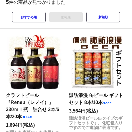
5
件の商品が見つかりました
おすすめ順
価格順
新着順
クラフトビール
諏訪浪漫 缶ビール ギフト
『Reneu（レノイ）』
セット 8本/10本
330ｍｌ瓶 詰合せ 3本/6
3,564円(税込)
本/20本
諏訪浪漫ビール缶タイプのギ
フトセットです。化粧箱入り
1,694円(税込)
ですのでご進物に最適です。