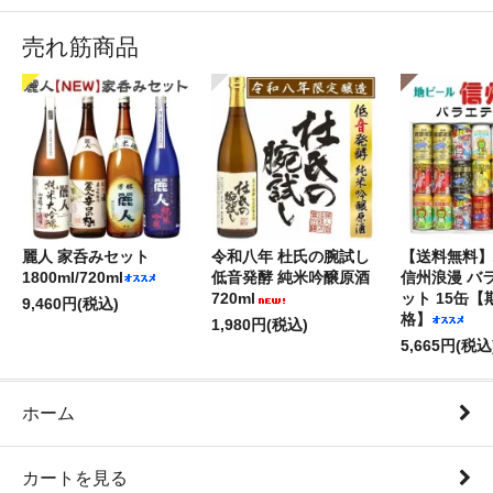
売れ筋商品
麗人 家呑みセット
令和八年 杜氏の腕試し
【送料無料】
1800ml/720ml
低音発酵 純米吟醸原酒
信州浪漫 バ
720ml
ット 15缶
9,460円(税込)
格】
1,980円(税込)
5,665円(税込
ホーム
カートを見る