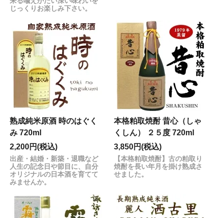
来る喩えがたい深い味わいを
じっくりお楽しみ下さい。
熟成純米原酒 時のはぐく
本格粕取焼酎 昔心（しゃ
み 720ml
くしん） ２５度 720ml
2,200円(税込)
3,850円(税込)
出産・結婚・新築・退職など
【本格粕取焼酎】古の粕取り
人生の記念日や節目に、自分
焼酎を長い年月を掛け熟成さ
オリジナルの日本酒を育てて
せました。
みませんか。