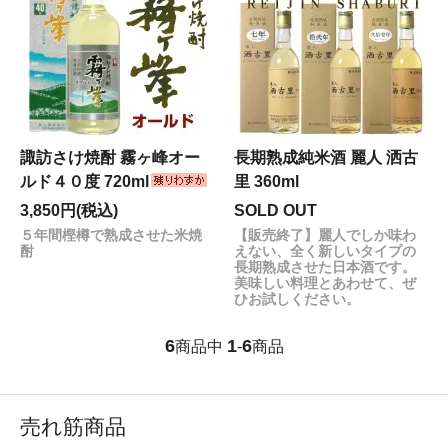
諏訪さけ焼酎 霧ヶ峰オー
長期熟成純米酒 麗人 洒古
ルド４０度 720ml
里 360ml
3,850円(税込)
SOLD OUT
５年間樫樽で熟成させた米焼
【販売終了】麗人でしか味わ
酎
えない、全く新しいタイプの
長期熟成させた日本酒です。
美味しい料理とあわせて、ぜ
ひお試しください。
6
1
6
商品中
-
商品
売れ筋商品