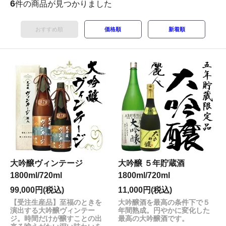
6
件の商品が見つかりました
おすすめ順
価格順
新着順
大吟醸ヴィンテージ
大吟醸 ５年貯蔵酒
1800ml/720ml
1800ml/720ml
99,000円(税込)
11,000円(税込)
【受注生産品】至福のときを
大吟醸酒を最高の条件下で５
演出する大吟醸ヴィンテー
年間熟成。円やかに変化した
ジ。時間だけが醸すことの出
最高の大吟醸酒です。