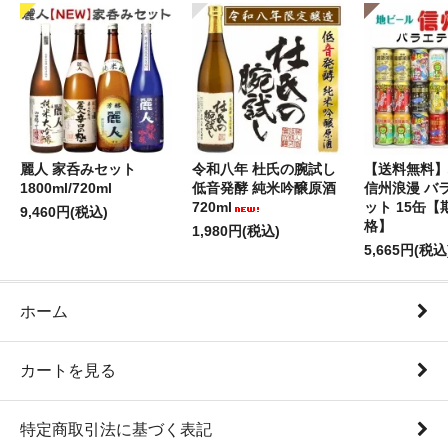
麗人 家呑みセット
令和八年 杜氏の腕試し
【送料無料】
1800ml/720ml
低音発酵 純米吟醸原酒
信州浪漫 バ
720ml
ット 15缶
9,460円(税込)
格】
1,980円(税込)
5,665円(税込
ホーム
カートを見る
特定商取引法に基づく表記